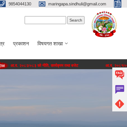
9854044130
maringapa.sindhuli@gmail.com
Search form
Search
त्र
प्रकाशन
विषयगत शाखा
 २०८२/०८३ को नीति, कार्यक्रम तथा बजेट
आ.व. २०८१/०८२ को नीति, 