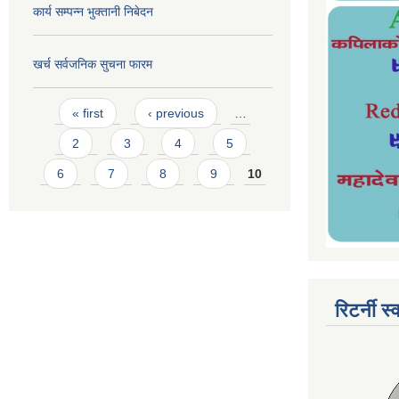
कार्य सम्पन्न भुक्तानी निबेदन
खर्च सर्वजनिक सुचना फारम
Pages
« first
‹ previous
…
2
3
4
5
6
7
8
9
10
रिटर्नी स