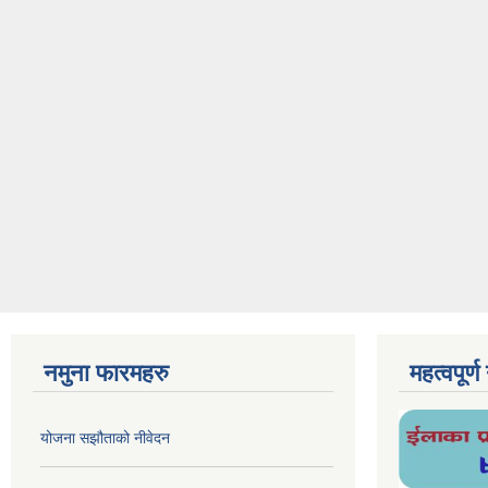
नमुना फारमहरु
महत्वपूर्
योजना सझौताको नीवेदन