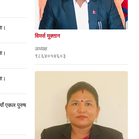
मा।
विमर्स मुक्तान
अध्यक्ष
मा।
९८६४०५४६०३
मा।
नयाँ एकल पुरुष