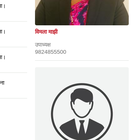
मा।
मा।
विमला माझी
उपाध्यक्ष
9824855500
मा।
चना