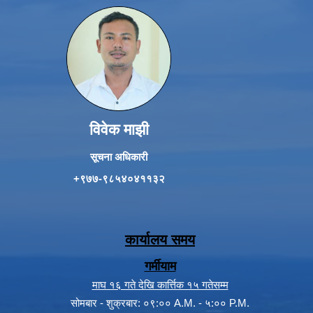
विवेक माझी
सूचना अधिकारी
+९७७-९८५४०४११३२
कार्यालय समय
गर्मीयाम
माघ १६ गते देखि कार्त्तिक १५ गतेसम्म
सोमबार - शुक्रबार: ०९:०० A.M. - ५:०० P.M.