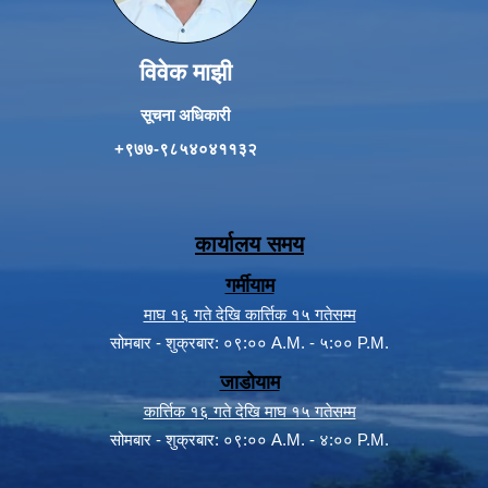
विवेक माझी
सूचना अधिकारी
+९७७-९८५४०४११३२
कार्यालय समय
गर्मीयाम
माघ १६ गते देखि कार्त्तिक १५ गतेसम्म
सोमबार - शुक्रबार: ०९:०० A.M. - ५:०० P.M.
जाडोयाम
कार्त्तिक १६ गते देखि माघ १५ गतेसम्म
सोमबार - शुक्रबार: ०९:०० A.M. - ४:०० P.M.