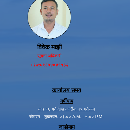
विवेक माझी
सूचना अधिकारी
+९७७-९८५४०४११३२
कार्यालय समय
गर्मीयाम
माघ १६ गते देखि कार्त्तिक १५ गतेसम्म
सोमबार - शुक्रबार: ०९:०० A.M. - ५:०० P.M.
जाडोयाम