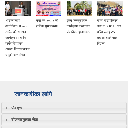
थाइल्यान्डमा
नयाँ वर्ष २०८२ को
वृहत जनश्रमदान
मरिण गाउँपालिका
आयोजित UG–5
हार्दिक शुभकामना!
कार्यक्रम पञ्चकन्या
वडा नं. ४ मा १० घर
तालिमको समापन
पोखरीका झलकहरू
परिवारलाई २/२
कार्यक्रममा मरिण
वटाका दरले पाडा
गाउँपालिकाका
बितरण
अध्यक्ष विमर्स मुक्तान
ज्यूको सहभागिता
जानकारीका लागि
सेवाहरु
रोजगारमुलक सेवा