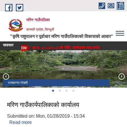
Skip to main content
मरिण गाउँपालिका
बागमती प्रदेश, सिन्धुली
"कृषि पशुपालन र पूर्वाधार मरिण गाउँपालिकाको विकासको आधार"
समाचार
आ.व. २०८२/०८३ को नीति, कार्यक्रम तथा बजेट
आ.व. 
पञ्चकन्या पोखरी
मरिण गाउँपालिका
मरिण गाउँपालिका प्रशासकीय भवन
वडा नं. ५ स्थित ऐतिहासिक पन्चकन्या पोखरी
मरिण गाउँकार्यपालिकाकाे कार्यालय
Submitted on:
Mon, 01/28/2019 - 15:34
Read more
about मरिण गाउँकार्यपालिकाकाे कार्यालय