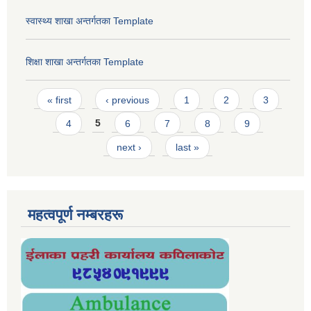
स्वास्थ्य शाखा अन्तर्गतका Template
शिक्षा शाखा अन्तर्गतका Template
Pages
« first
‹ previous
1
2
3
4
5
6
7
8
9
next ›
last »
महत्वपूर्ण नम्बरहरू