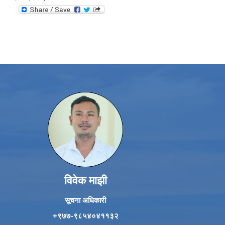
विवेक माझी
सूचना अधिकारी
+९७७-९८५४०४११३२