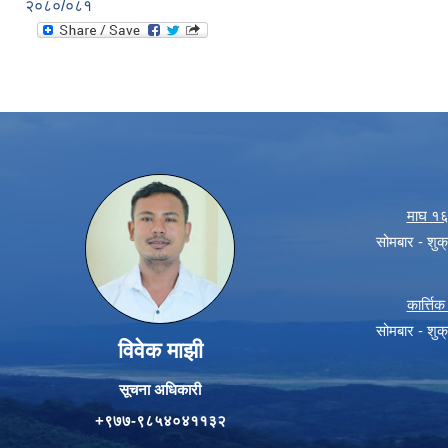
२०८०/०८१
माघ १६ 
सोमबार - शु
कार्त्त
सोमबार - शु
विवेक माझी
सूचना अधिकारी
+९७७-९८५४०४११३२