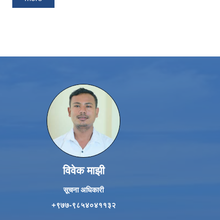
विवेक माझी
सूचना अधिकारी
+९७७-९८५४०४११३२