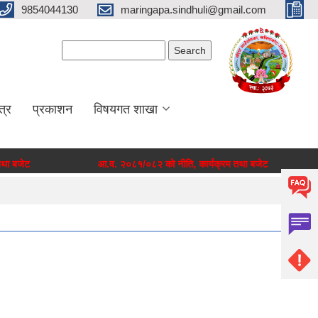
9854044130
maringapa.sindhuli@gmail.com
Search form
Search
त्र
प्रकाशन
विषयगत शाखा
 बजेट
आ.व. २०८१/०८२ को नीति, कार्यक्रम तथा बजेट