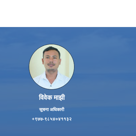
विवेक माझी
सूचना अधिकारी
+९७७-९८५४०४११३२