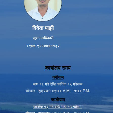
विवेक माझी
सूचना अधिकारी
+९७७-९८५४०४११३२
कार्यालय समय
गर्मीयाम
माघ १६ गते देखि कार्त्तिक १५ गतेसम्म
सोमबार - शुक्रबार: ०९:०० A.M. - ५:०० P.M.
जाडोयाम
कार्त्तिक १६ गते देखि माघ १५ गतेसम्म