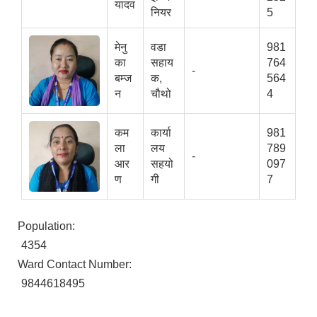
यादव
नियर
5
मेनु
वडा
981
का
सहाय
764
-
बम्ज
क,
564
न
चौथो
4
कम
कार्या
981
ला
लय
789
-
आर
सहयो
097
ण
गी
7
Population:
4354
Ward Contact Number:
9844618495