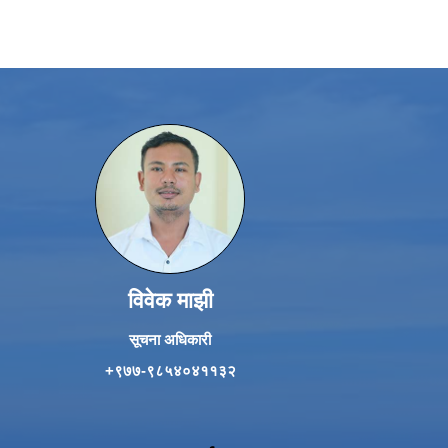
विवेक माझी
सूचना अधिकारी
+९७७-९८५४०४११३२