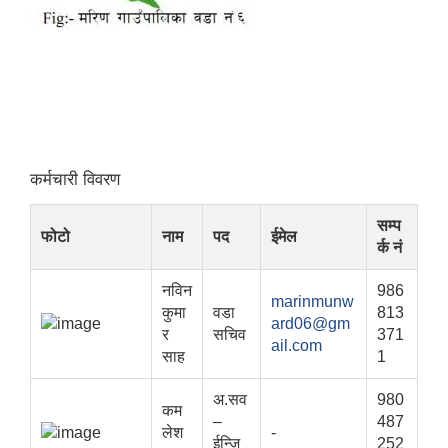
कर्मचारी विवरण
सम्प
फोटो
नाम
पद
ईमेल
र्क नं
नविन
986
marinmunw
कुमा
वडा
813
ard06@gm
र
सचिव
371
ail.com
साह
1
अ.सव
980
कम
–
487
लेश
-
ईन्जि
252