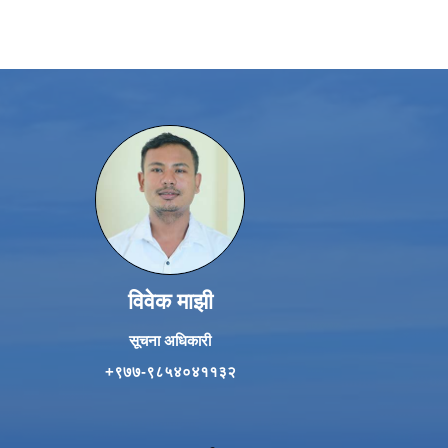
विवेक माझी
सूचना अधिकारी
+९७७-९८५४०४११३२