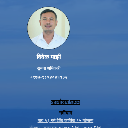
विवेक माझी
सूचना अधिकारी
+९७७-९८५४०४११३२
कार्यालय समय
गर्मीयाम
माघ १६ गते देखि कार्त्तिक १५ गतेसम्म
सोमबार - शुक्रबार: ०९:०० A.M. - ५:०० P.M.