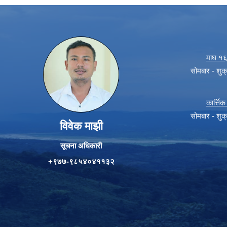
माघ १६ 
सोमबार - शु
कार्त्त
सोमबार - शु
विवेक माझी
सूचना अधिकारी
+९७७-९८५४०४११३२