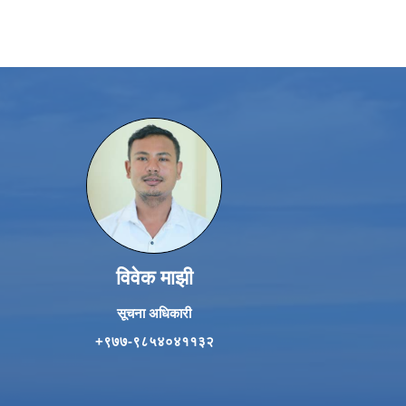
विवेक माझी
सूचना अधिकारी
+९७७-९८५४०४११३२