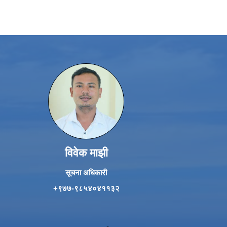
विवेक माझी
सूचना अधिकारी
+९७७-९८५४०४११३२