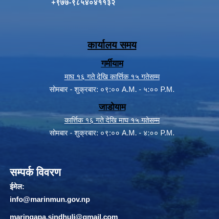
+९७७-९८५४०४११३२
कार्यालय समय
गर्मीयाम
माघ १६ गते देखि कार्त्तिक १५ गतेसम्म
सोमबार - शुक्रबार: ०९:०० A.M. - ५:०० P.M.
जाडोयाम
कार्त्तिक १६ गते देखि माघ १५ गतेसम्म
सोमबार - शुक्रबार: ०९:०० A.M. - ४:०० P.M.
सम्पर्क विवरण
ईमेल:
info@marinmun.gov.np
maringapa.sindhuli@gmail.com