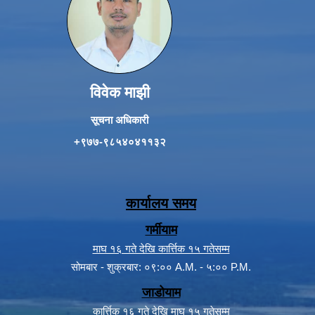
विवेक माझी
सूचना अधिकारी
+९७७-९८५४०४११३२
कार्यालय समय
गर्मीयाम
माघ १६ गते देखि कार्त्तिक १५ गतेसम्म
सोमबार - शुक्रबार: ०९:०० A.M. - ५:०० P.M.
जाडोयाम
कार्त्तिक १६ गते देखि माघ १५ गतेसम्म