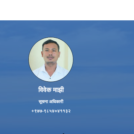
विवेक माझी
सूचना अधिकारी
+९७७-९८५४०४११३२